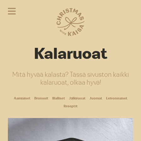
Kalaruoat
Mitä hyvää kalasta? Tässä sivuston kaikki
kalaruoat, olkaa hyvä!
Aamiaiset
Brunssit
Illalliset
Jälkiruoat
Juomat
Leivonnaiset
Reseptit