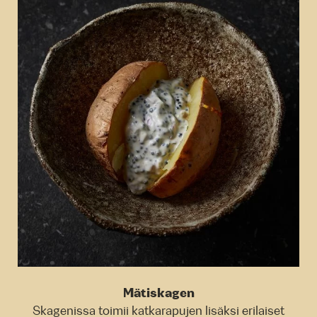
Mätiskagen
Skagenissa toimii katkarapujen lisäksi erilaiset