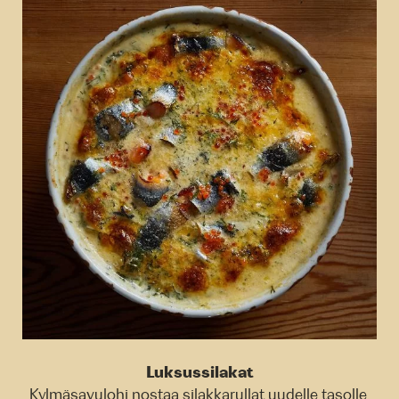
Luksussilakat
Kylmäsavulohi nostaa silakkarullat uudelle tasolle.