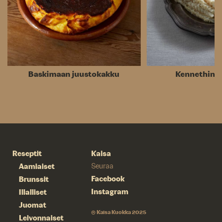
Baskimaan juustokakku
Kennethin l
Reseptit
Kaisa
Aamiaiset
Seuraa
Facebook
Brunssit
Instagram
Illalliset
Juomat
© Kaisa Kuokka 2025
Leivonnaiset