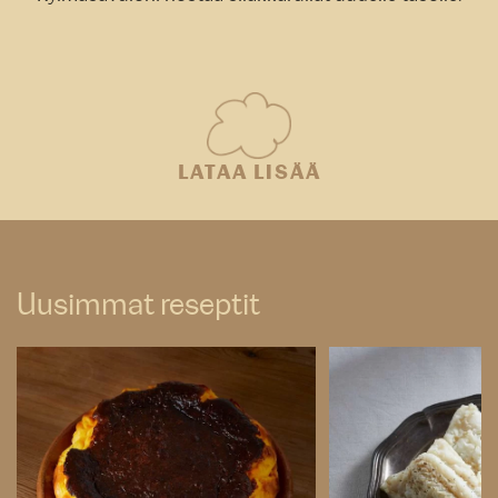
LATAA LISÄÄ
Uusimmat reseptit