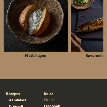
Mätiskagen
Savumakrill
Reseptit
Kaisa
Aamiaiset
Seuraa
Facebook
Brunssit