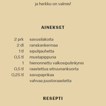
ja herkku on valmis!
AINEKSET
2 prk
savusilakoita
2 dl
ranskankermaa
1 tl
sipulijauhetta
0,5 tl
mustapippuria
1
hienonnettu valkosipulinkynsi
0,5 tl
raastettua sitruunankuorta
0,25 tl
savupaprikaa
vahvaa juustoraastetta
RESEPTI