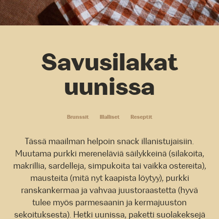
Savusilakat
uunissa
Brunssit
Illalliset
Reseptit
Tässä maailman helpoin snack illanistujaisiin.
Muutama purkki mereneläviä säilykkeinä (silakoita,
makrillia, sardelleja, simpukoita tai vaikka ostereita),
mausteita (mitä nyt kaapista löytyy), purkki
ranskankermaa ja vahvaa juustoraastetta (hyvä
tulee myös parmesaanin ja kermajuuston
sekoituksesta). Hetki uunissa, paketti suolakeksejä