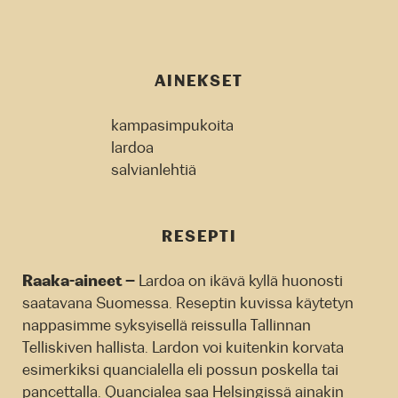
AINEKSET
kampasimpukoita
lardoa
salvianlehtiä
RESEPTI
Raaka-aineet –
Lardoa on ikävä kyllä huonosti
saatavana Suomessa. Reseptin kuvissa käytetyn
nappasimme syksyisellä reissulla Tallinnan
Telliskiven hallista. Lardon voi kuitenkin korvata
esimerkiksi quancialella eli possun poskella tai
pancettalla. Quancialea saa Helsingissä ainakin