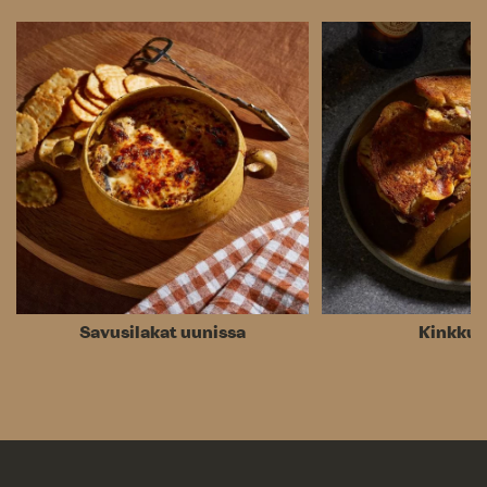
Savusilakat uunissa
Kinkkul