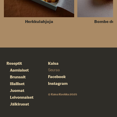
Herkkulahjoja
Bombe de
Reseptit
Kaisa
Aamiaiset
Seuraa
Facebook
Brunssit
Instagram
Illalliset
Juomat
© Kaisa Kuokka 2025
Leivonnaiset
Jälkiruoat