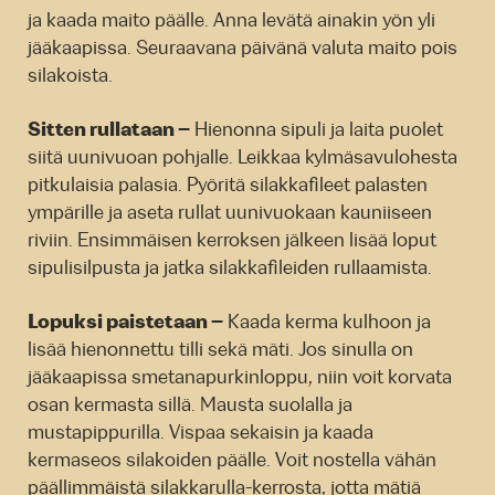
ja kaada maito päälle. Anna levätä ainakin yön yli
jääkaapissa. Seuraavana päivänä valuta maito pois
silakoista.
Sitten rullataan –
Hienonna sipuli ja laita puolet
siitä uunivuoan pohjalle. Leikkaa kylmäsavulohesta
pitkulaisia palasia. Pyöritä silakkafileet palasten
ympärille ja aseta rullat uunivuokaan kauniiseen
riviin. Ensimmäisen kerroksen jälkeen lisää loput
sipulisilpusta ja jatka silakkafileiden rullaamista.
Lopuksi paistetaan –
Kaada kerma kulhoon ja
lisää hienonnettu tilli sekä mäti. Jos sinulla on
jääkaapissa smetanapurkinloppu, niin voit korvata
osan kermasta sillä. Mausta suolalla ja
mustapippurilla. Vispaa sekaisin ja kaada
kermaseos silakoiden päälle. Voit nostella vähän
päällimmäistä silakkarulla-kerrosta, jotta mätiä