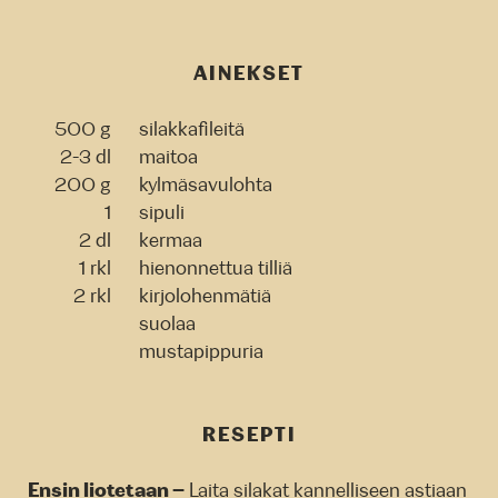
AINEKSET
500 g
silakkafileitä
2-3 dl
maitoa
200 g
kylmäsavulohta
1
sipuli
2 dl
kermaa
1 rkl
hienonnettua tilliä
2 rkl
kirjolohenmätiä
suolaa
mustapippuria
RESEPTI
Ensin liotetaan –
Laita silakat kannelliseen astiaan