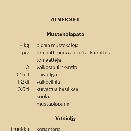
AINEKSET
Mustekalapata
2 kg
pieniä mustekaloja
3 prk
tomaattimurskaa ja/tai kuorittuja
tomaatteja
10
valkosipulinkynttä
3-4 rkl
oliiviöljyä
1-2 dl
valkoviiniä
0,5 tl
kuivattua basilikaa
suolaa
mustapippuria
Yrttiöljy
1 ruukku
korianteria