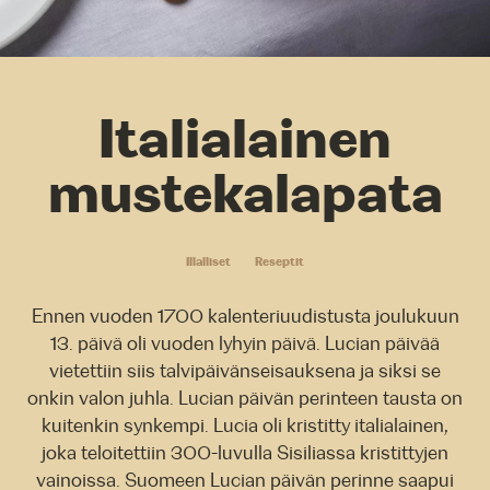
Italialainen
mustekalapata
Illalliset
Reseptit
Ennen vuoden 1700 kalenteriuudistusta joulukuun
13. päivä oli vuoden lyhyin päivä. Lucian päivää
vietettiin siis talvipäivänseisauksena ja siksi se
onkin valon juhla. Lucian päivän perinteen tausta on
kuitenkin synkempi. Lucia oli kristitty italialainen,
joka teloitettiin 300-luvulla Sisiliassa kristittyjen
vainoissa. Suomeen Lucian päivän perinne saapui