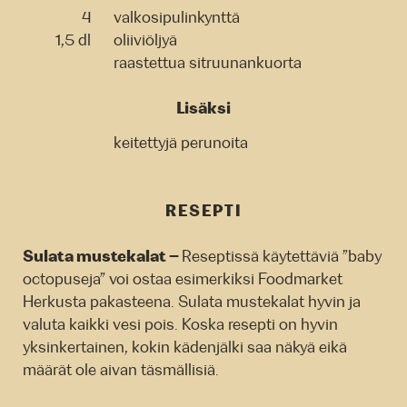
4
valkosipulinkynttä
1,5 dl
oliiviöljyä
raastettua sitruunankuorta
Lisäksi
keitettyjä perunoita
RESEPTI
Sulata mustekalat –
Reseptissä käytettäviä ”baby
octopuseja” voi ostaa esimerkiksi Foodmarket
Herkusta pakasteena. Sulata mustekalat hyvin ja
valuta kaikki vesi pois. Koska resepti on hyvin
yksinkertainen, kokin kädenjälki saa näkyä eikä
määrät ole aivan täsmällisiä.