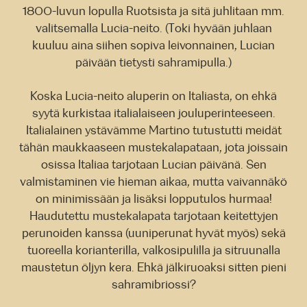
1800-luvun lopulla Ruotsista ja sitä juhlitaan mm.
valitsemalla Lucia-neito. (Toki hyvään juhlaan
kuuluu aina siihen sopiva leivonnainen, Lucian
päivään tietysti sahramipulla.)
Koska Lucia-neito aluperin on Italiasta, on ehkä
syytä kurkistaa italialaiseen jouluperinteeseen.
Italialainen ystävämme Martino tutustutti meidät
tähän maukkaaseen mustekalapataan, jota joissain
osissa Italiaa tarjotaan Lucian päivänä. Sen
valmistaminen vie hieman aikaa, mutta vaivannäkö
on minimissään ja lisäksi lopputulos hurmaa!
Haudutettu mustekalapata tarjotaan keitettyjen
perunoiden kanssa (uuniperunat hyvät myös) sekä
tuoreella korianterilla, valkosipulilla ja sitruunalla
maustetun öljyn kera. Ehkä jälkiruoaksi sitten pieni
sahramibriossi?