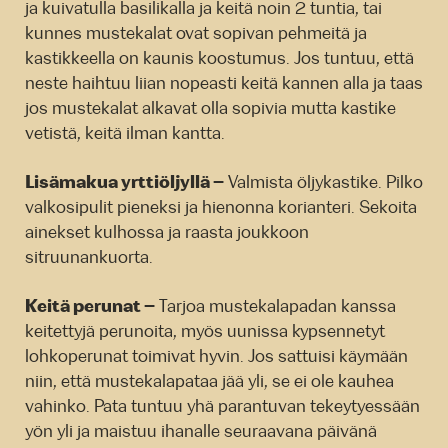
ja kuivatulla basilikalla ja keitä noin 2 tuntia, tai
kunnes mustekalat ovat sopivan pehmeitä ja
kastikkeella on kaunis koostumus. Jos tuntuu, että
neste haihtuu liian nopeasti keitä kannen alla ja taas
jos mustekalat alkavat olla sopivia mutta kastike
vetistä, keitä ilman kantta.
Lisämakua yrttiöljyllä –
Valmista öljykastike. Pilko
valkosipulit pieneksi ja hienonna korianteri. Sekoita
ainekset kulhossa ja raasta joukkoon
sitruunankuorta.
Keitä perunat –
Tarjoa mustekalapadan kanssa
keitettyjä perunoita, myös uunissa kypsennetyt
lohkoperunat toimivat hyvin. Jos sattuisi käymään
niin, että mustekalapataa jää yli, se ei ole kauhea
vahinko. Pata tuntuu yhä parantuvan tekeytyessään
yön yli ja maistuu ihanalle seuraavana päivänä