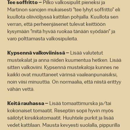
Tee soffritto –
Pilko valkosipulit pieneksi ja
Martinon sanojen mukaisesti ”tee lyhyt soffritto” eli
kuullota oliiviöljyssä kattilan pohjalla. Kuullota sen
verran, että perheenjäsenet tulevat keittiöön
kysymään ”mitä hyvää ruokaa tänään syödään” ja
varo polttamasta valkosipuleita.
Kypsennä valkoviinissä –
Lisää valutetut
mustekalat ja anna niiden kuumentua hetken. Lisää
sitten valkoviini. Kypsennä mustekaloja kunnes ne
kaikki ovat muuttaneet värinsä vaaleanpunaisiksi,
noin viisi minuuttia. On normaalia, että niistä erittyy
vähän vettä.
Keitä rauhassa –
Lisää tomaattimurska ja/tai
kokonaiset tomaatit. Reseptiin sopii hyvin myös
säilötyt kirsikkatomaatit. Huuhtele purkit ja lisää
vedet kattilaan. Mausta kevyesti suolalla, pippurilla