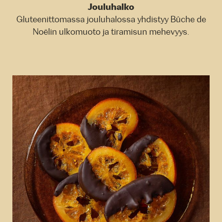
Jouluhalko
Gluteenittomassa jouluhalossa yhdistyy Bûche de
Noëlin ulkomuoto ja tiramisun mehevyys.