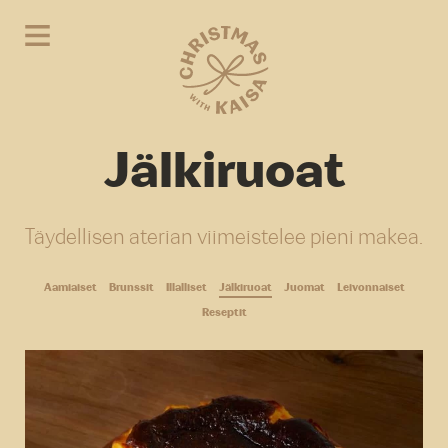
Jälkiruoat
Täydellisen aterian viimeistelee pieni makea.
Aamiaiset
Brunssit
Illalliset
Jälkiruoat
Juomat
Leivonnaiset
Reseptit