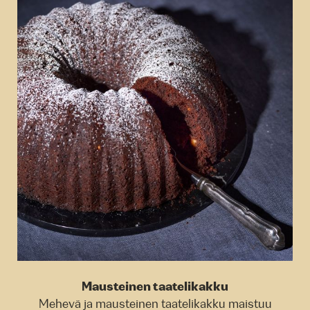
Mausteinen taatelikakku
Mehevä ja mausteinen taatelikakku maistuu