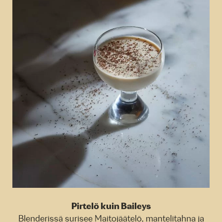
Pirtelö kuin Baileys
Blenderissä surisee Maitojäätelö, mantelitahna ja