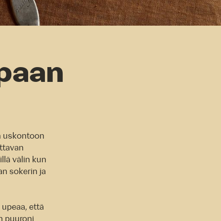
apaan
in uskontoon
ottavan
llä välin kun
an sokerin ja
 upeaa, että
n puuroni