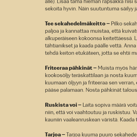
alle). Lisää tämä hieman rapsakka riisi
sekoita hyvin. Näin suutuntuma säilyy j
Tee sekahedelmäkeitto –
Pilko sekah
paljoa ja kannattaa muistaa, että kuiva
alkuperäiseen kokoonsa keitettäessä. La
tähtianikset ja kaada päälle vettä. Ann
tehdä keiton etukäteen, jotta se ehtii
Friteeraa pähkinät –
Muista myös häm
kookosöljy teräskattilaan ja nosta kuu
kuumaan öljyyn ja friteeraa sen verran,
pääse palamaan. Nosta pähkinät talousp
Ruskista voi –
Laita sopiva määrä voit
niin, että voi vaahtoutuu ja ruskistuu. 
kauniin vaaleanruskean väristä. Kaada t
Tarjoa –
Tarjoa kuuma puuro sekahedelm