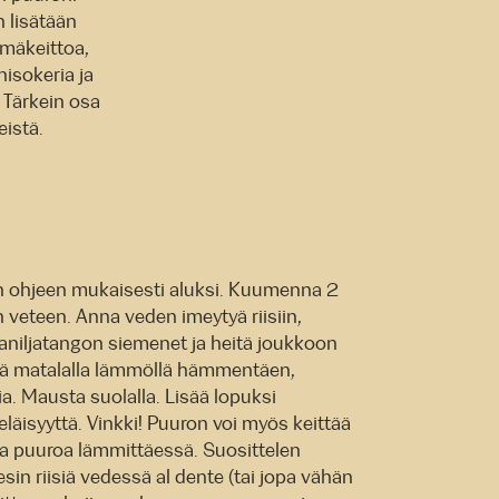
n lisätään
lmäkeittoa,
nisokeria ja
 Tärkein osa
istä.
in ohjeen mukaisesti aluksi. Kuumenna 2
an veteen. Anna veden imeytyä riisiin,
aniljatangon siemenet ja heitä joukkoon
 matalalla lämmöllä hämmentäen,
a. Mausta suolalla. Lisää lopuksi
äisyyttä. Vinkki! Puuron voi myös keittää
oa puuroa lämmittäessä. Suosittelen
sin riisiä vedessä al dente (tai jopa vähän