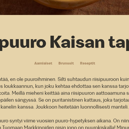
ipuuro Kaisan t
Aamiaiset
Brunssit
Reseptit
ää, en ole puuroihminen. Silti suhtaudun riisipuuroon ku
es loukkaannun, kun joku kehtaa ehdottaa sen kanssa tarj
ita. Meillä mieheni keittää aina riisipuuron aattoaamuna si
epäilen sängyssä. Se on puritanistinen kattaus, joka tarjota
kanelin kanssa. Joukkoon heitetään luonnollisesti manteli.
uuro syntyi viime vuosien puuro-hypetyksen aikana. On niin
n Tuomaan Markkinoiden pisin jono on puurokiskalla! Minu