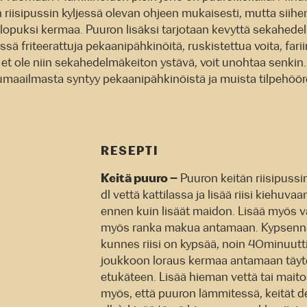
 riisipussin kyljessä olevan ohjeen mukaisesti, mutta siihe
a lopuksi kermaa. Puuron lisäksi tarjotaan kevyttä sekahede
sä friteerattuja pekaanipähkinöitä, ruskistettua voita, farii
s et ole niin sekahedelmäkeiton ystävä, voit unohtaa senkin.
maailmasta syntyy pekaanipähkinöistä ja muista tilpehööre
RESEPTI
Keitä puuro –
Puuron keitän riisipuss
dl vettä kattilassa ja lisää riisi kiehuva
ennen kuin lisäät maidon. Lisää myös v
myös ranka makua antamaan. Kypsennä
kunnes riisi on kypsää, noin 40minuutti
joukkoon loraus kermaa antamaan täytel
etukäteen. Lisää hieman vettä tai mait
myös, että puuron lämmitessä, keität de