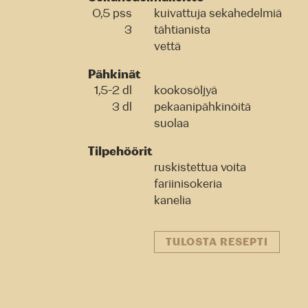
0,5 pss
kuivattuja sekahedelmiä
3
tähtianista
vettä
Pähkinät
1,5-2 dl
kookosöljyä
3 dl
pekaanipähkinöitä
suolaa
Tilpehöörit
ruskistettua voita
fariinisokeria
kanelia
TULOSTA RESEPTI