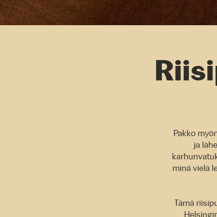
Riis
Pakko myönt
ja läh
karhunvatuko
minä vielä l
Tämä riisip
Helsingi