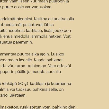
 sitten valmiiseen kuumaan puuroon ja
a puuro ei ole vauvanruokaa.
edelmät pieneksi. Keittoa ei tarvitse olla
tut hedelmät palautuvat lähes
ita hedelmät kattilaan, lisää joukkoon
a kiehua miedolla lämmöllä hetken. Voit
 maustua paremmin.
mentää puuroa aika ajoin. Lusikoi
menemaan liedelle. Kaada pähkinät
 että väri tummuu hieman. Varo etteivät
aperin päälle ja mausta suolalla.
a (ehkäpä 50 g) kattilaan ja kuumenna
Valmis voi tuoksuu pähkinäiselle, on
arjoiluastiaan.
äkeiton, ruskistetun voin, pähkinöiden,