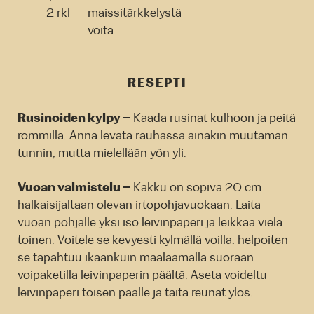
2 rkl
maissitärkkelystä
voita
RESEPTI
Rusinoiden kylpy –
Kaada rusinat kulhoon ja peitä
rommilla. Anna levätä rauhassa ainakin muutaman
tunnin, mutta mielellään yön yli.
Vuoan valmistelu –
Kakku on sopiva 20 cm
halkaisijaltaan olevan irtopohjavuokaan. Laita
vuoan pohjalle yksi iso leivinpaperi ja leikkaa vielä
toinen. Voitele se kevyesti kylmällä voilla: helpoiten
se tapahtuu ikäänkuin maalaamalla suoraan
voipaketilla leivinpaperin päältä. Aseta voideltu
leivinpaperi toisen päälle ja taita reunat ylös.