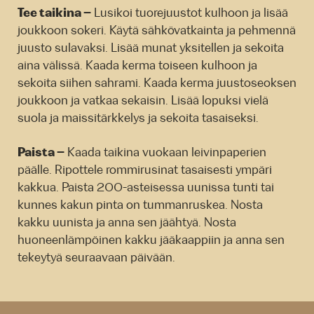
Tee taikina –
Lusikoi tuorejuustot kulhoon ja lisää
joukkoon sokeri. Käytä sähkövatkainta ja pehmennä
juusto sulavaksi. Lisää munat yksitellen ja sekoita
aina välissä. Kaada kerma toiseen kulhoon ja
sekoita siihen sahrami. Kaada kerma juustoseoksen
joukkoon ja vatkaa sekaisin. Lisää lopuksi vielä
suola ja maissitärkkelys ja sekoita tasaiseksi.
Paista –
Kaada taikina vuokaan leivin­paperien
päälle. Ripottele rommirusinat tasaisesti ympäri
kakkua. Paista 200-asteisessa uunissa tunti tai
kunnes kakun pinta on tummanruskea. Nosta
kakku uunista ja anna sen jäähtyä. Nosta
huoneenlämpöinen kakku jääkaappiin ja anna sen
tekeytyä seuraavaan päivään.