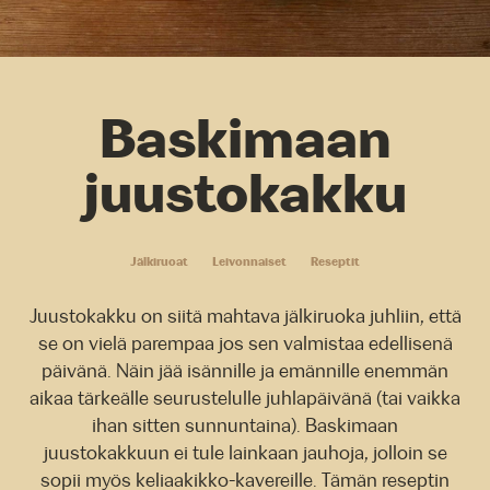
Baskimaan
juustokakku
Jälkiruoat
Leivonnaiset
Reseptit
Juustokakku on siitä mahtava jälkiruoka juhliin, että
se on vielä parempaa jos sen valmistaa edellisenä
päivänä. Näin jää isännille ja emännille enemmän
aikaa tärkeälle seurustelulle juhlapäivänä (tai vaikka
ihan sitten sunnuntaina). Baskimaan
juustokakkuun ei tule lainkaan jauhoja, jolloin se
sopii myös keliaakikko-kavereille. Tämän reseptin