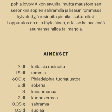
pohja löytyy Alkon sivuilta, mutta maustoin sen
sesonkiin sopien sahramilla ja lisäsin rommissa
kylvetettyjä rusinoita pieniksi sattumiksi.
Lopputulos on niin täyteläinen, ettei se kaipaa enää
seuraansa hilloa tai marjoja.
AINEKSET
2 dl
keltaisia rusinoita
1,5 dl
rommia
600 g
Philadelphia-tuorejuustoa
2 dl
sokeria
3
kananmunaa
2 dl
kuohukermaa
0,05 g
sahramia
0,5 tl
suolaa