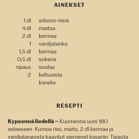
AINEKSET
1 dl
arborio-riisiä
4 dl
maitoa
2 dl
kermaa
1
vaniljatanko
1,5 dl
kermaa
0,5 dl
sokeria
ripaus
suolaa
2
keltuaista
kanelia
RESEPTI
Kypsennä liedellä –
Kuumenna uuni 180
asteeseen. Kumoa riisi, maito, 2 dl kermaa ja
vaniljatangosta kaavitut siemenet kasariin. Tipauta