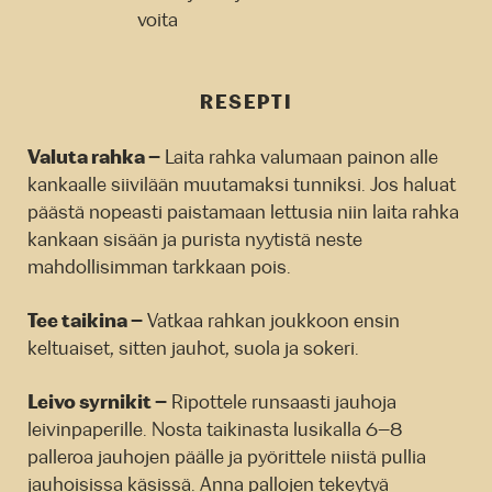
voita
RESEPTI
Valuta rahka –
Laita rahka valumaan painon alle
kankaalle siivilään muutamaksi tunniksi. Jos haluat
päästä nopeasti paistamaan lettusia niin laita rahka
kankaan sisään ja purista nyytistä neste
mahdollisimman tarkkaan pois.
Tee taikina –
Vatkaa rahkan joukkoon ensin
keltuaiset, sitten jauhot, suola ja sokeri.
Leivo syrnikit –
Ripottele runsaasti jauhoja
leivinpaperille. Nosta taikinasta lusikalla 6–8
palleroa jauhojen päälle ja pyörittele niistä pullia
jauhoisissa käsissä. Anna pallojen tekeytyä