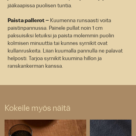
jääkaapissa puolisen tuntia.
Paista pallerot –
Kuumenna runsaasti voita
paistinpannussa. Painele pullat noin 1 cm
paksuisiksi letuiksi ja paista molemmin puolin
kolmisen minuuttia tai kunnes syrnikit ovat
kullanruskeita. Liian kuumalla pannulla ne palavat
helposti. Tarjoa syrnikit kuumina hillon ja
ranskankerman kanssa.
Kokeile myös näitä