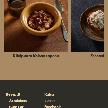
Riisipuuro Kaisan tapaan
Fasaaniri
Reseptit
Kaisa
Aamiaiset
Seuraa
Facebook
Brunssit