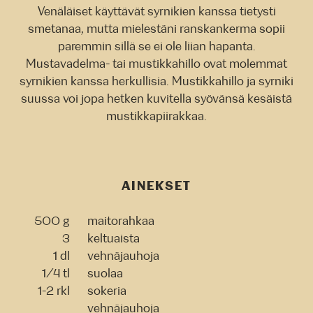
Venäläiset käyttävät syrnikien kanssa tietysti
smetanaa, mutta mielestäni ranskankerma sopii
paremmin sillä se ei ole liian hapanta.
Mustavadelma- tai mustikkahillo ovat molemmat
syrnikien kanssa herkullisia. Mustikkahillo ja syrniki
suussa voi jopa hetken kuvitella syövänsä kesäistä
mustikkapiirakkaa.
AINEKSET
500 g
maitorahkaa
3
keltuaista
1 dl
vehnäjauhoja
1/4 tl
suolaa
1-2 rkl
sokeria
vehnäjauhoja