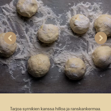
Tarjoa syrnikien kanssa hilloa ja ranskankermaa.