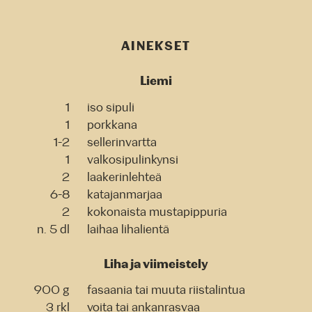
AINEKSET
Liemi
1
iso sipuli
1
porkkana
1-2
sellerinvartta
1
valkosipulinkynsi
2
laakerinlehteä
6-8
katajanmarjaa
2
kokonaista mustapippuria
n. 5 dl
laihaa lihalientä
Liha ja viimeistely
900 g
fasaania tai muuta riistalintua
3 rkl
voita tai ankanrasvaa