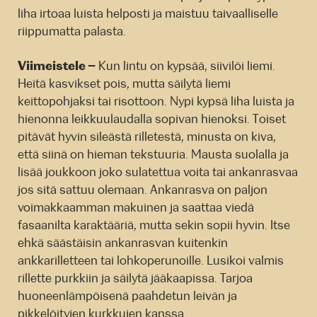
liha irtoaa luista helposti ja maistuu taivaalliselle
riippumatta palasta.
Viimeistele –
Kun lintu on kypsää, siivilöi liemi.
Heitä kasvikset pois, mutta säilytä liemi
keittopohjaksi tai risottoon. Nypi kypsä liha luista ja
hienonna leikkuulaudalla sopivan hienoksi. Toiset
pitävät hyvin sileästä rilletestä, minusta on kiva,
että siinä on hieman tekstuuria. Mausta suolalla ja
lisää joukkoon joko sulatettua voita tai ankanrasvaa
jos sitä sattuu olemaan. Ankanrasva on paljon
voimakkaamman makuinen ja saattaa viedä
fasaanilta karaktääriä, mutta sekin sopii hyvin. Itse
ehkä säästäisin ankanrasvan kuitenkin
ankkarilletteen tai lohkoperunoille. Lusikoi valmis
rillette purkkiin ja säilytä jääkaapissa. Tarjoa
huoneenlämpöisenä paahdetun leivän ja
pikkelöityjen kurkkujen kanssa.