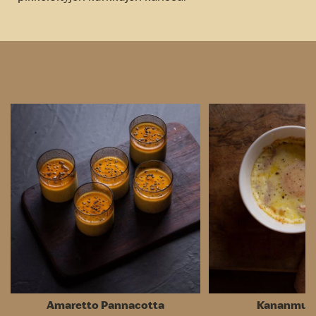
Amaretto Pannacotta
Kananmuna