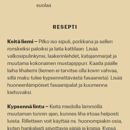
suolaa
RESEPTI
Keitä liemi –
Pilko iso sipuli, porkkana ja selleri
ronskeiksi paloiksi ja laita kattilaan. Lisää
valkosipulinkynsi, laakerinlehdet, katajanmarjat ja
muutama kokonainen mustapippuri. Kaada päälle
laiha lihaliemi (liemen ei tarvitse olla kovin vahvaa,
sillä maku tulee kypsennettävästä fasaanista). Lisää
huoneenlämpöiset fasaanipalat ja kuumenna
kiehuvaksi.
Kypsennä lintu –
Keitä miedolla lämmöllä
muutaman tunnin ajan, kunnes liha irtoaa helposti
luista. Rilletteen voit käyttää ns. huonompiakin osia,
kuten hankalasti siivottavia siipiä ja koipia. Kypsä