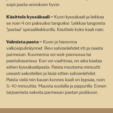
sopii pasta-annoksiin hyvin.
Käsittele kyssäkaali –
Kuori kyssäkaali ja leikkaa
se noin 4 cm paksuiksi tangoiksi. Leikkaa tangoista
”pastaa” spiraalileikkurilla. Käsittele koko kaali näin.
Valmista pasta –
Kuori ja hienonna
valkosipulinkynnet. Revi salvianlehdet irti ja raasta
parmesan. Kuumenna voi wok-pannussa tai
paistokasarissa. Kun voi vaahtoaa, on aika kaataa
siihen kyssäkaalipasta. Paista muutama minuutti
useasti sekoitellen ja lisää sitten salvianlehdet.
Paista vielä niin kauan kunnes kaali on kypsää, noin
5–10 minuuttia. Mausta suolalla ja pippurilla. Ennen
tarjoamista sekoita parmesan pastan joukkoon.