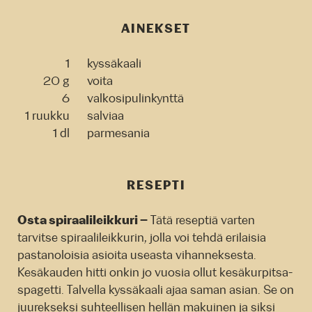
AINEKSET
1
kyssäkaali
20 g
voita
6
valkosipulinkynttä
1 ruukku
salviaa
1 dl
parmesania
RESEPTI
Osta spiraalileikkuri –
Tätä reseptiä varten
tarvitse spiraalileikkurin, jolla voi tehdä erilaisia
pastanoloisia asioita useasta vihanneksesta.
Kesäkauden hitti onkin jo vuosia ollut kesäkurpitsa-
spagetti. Talvella kyssäkaali ajaa saman asian. Se on
juurekseksi suhteellisen hellän makuinen ja siksi