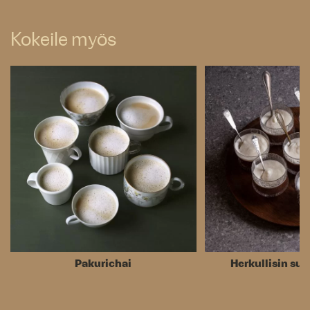
Kokeile myös
Pakurichai
Herkullisin su