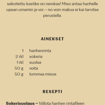
sekoitettu kastike on nerokas! Miso antaa hanhelle
upean umamin ja voi – no voin makua ei kai tarvitse
perustella.
AINEKSET
1
hanhenrinta
2 rkl
sokeria
1 rkl
suolaa
50 g
voita
50 g
tummaa misoa
RESEPTI
Sokerisuolaus –
Viillota hanhen rintafileen