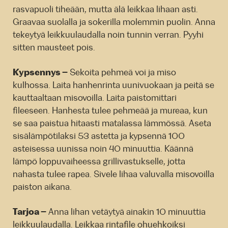
rasvapuoli tiheään, mutta älä leikkaa lihaan asti.
Graavaa suolalla ja sokerilla molemmin puolin. Anna
tekeytyä leikkuulaudalla noin tunnin verran. Pyyhi
sitten mausteet pois.
Kypsennys –
Sekoita pehmeä voi ja miso
kulhossa. Laita hanhenrinta uunivuokaan ja peitä se
kauttaaltaan misovoilla. Laita paistomittari
fileeseen. Hanhesta tulee pehmeää ja mureaa, kun
se saa paistua hitaasti matalassa lämmössä. Aseta
sisälämpötilaksi 53 astetta ja kypsennä 100
asteisessa uunissa noin 40 minuuttia. Käännä
lämpö loppuvaiheessa grillivastukselle, jotta
nahasta tulee rapea. Sivele lihaa valuvalla misovoilla
paiston aikana.
Tarjoa –
Anna lihan vetäytyä ainakin 10 minuuttia
leikkuulaudalla. Leikkaa rintafile ohuehkoiksi