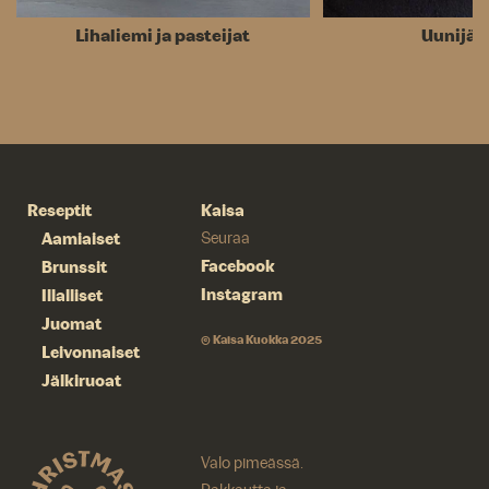
Lihaliemi ja pasteijat
Uunijää
Reseptit
Kaisa
Aamiaiset
Seuraa
Facebook
Brunssit
Instagram
Illalliset
Juomat
© Kaisa Kuokka 2025
Leivonnaiset
Jälkiruoat
Valo pimeässä.