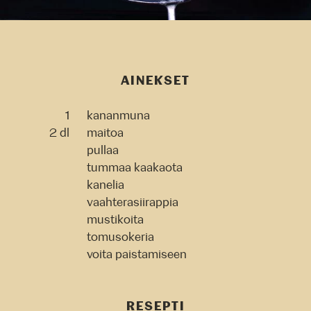
AINEKSET
1
kananmuna
2 dl
maitoa
pullaa
tummaa kaakaota
kanelia
vaahterasiirappia
mustikoita
tomusokeria
voita paistamiseen
RESEPTI