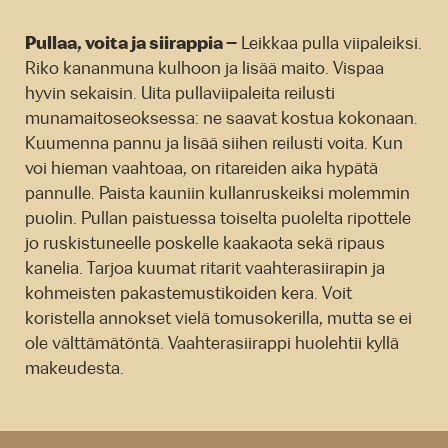
Pullaa, voita ja siirappia –
Leikkaa pulla viipaleiksi.
Riko kananmuna kulhoon ja lisää maito. Vispaa
hyvin sekaisin. Uita pullaviipaleita reilusti
munamaitoseoksessa: ne saavat kostua kokonaan.
Kuumenna pannu ja lisää siihen reilusti voita. Kun
voi hieman vaahtoaa, on ritareiden aika hypätä
pannulle. Paista kauniin kullanruskeiksi molemmin
puolin. Pullan paistuessa toiselta puolelta ripottele
jo ruskistuneelle poskelle kaakaota sekä ripaus
kanelia. Tarjoa kuumat ritarit vaahterasiirapin ja
kohmeisten pakastemustikoiden kera. Voit
koristella annokset vielä tomusokerilla, mutta se ei
ole välttämätöntä. Vaahterasiirappi huolehtii kyllä
makeudesta.