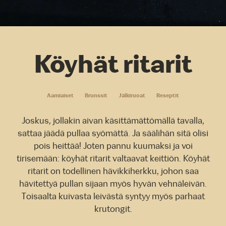
Köyhät ritarit
Aamiaiset
Brunssit
Jälkiruoat
Reseptit
Joskus, jollakin aivan käsittämättömällä tavalla,
sattaa jäädä pullaa syömättä. Ja säälihän sitä olisi
pois heittää! Joten pannu kuumaksi ja voi
tirisemään: köyhät ritarit valtaavat keittiön. Köyhät
ritarit on todellinen hävikkiherkku, johon saa
hävitettyä pullan sijaan myös hyvän vehnäleivän.
Toisaalta kuivasta leivästä syntyy myös parhaat
krutongit.