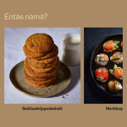
Entäs nämä?
Suklaahippu­keksit
Herkkupe