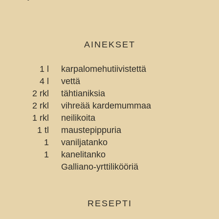
AINEKSET
1 l
karpalomehutiivistettä
4 l
vettä
2 rkl
tähtianiksia
2 rkl
vihreää kardemummaa
1 rkl
neilikoita
1 tl
maustepippuria
1
vaniljatanko
1
kanelitanko
Galliano-yrttilikööriä
RESEPTI