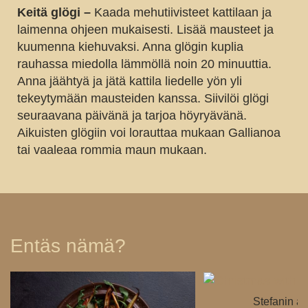
Keitä glögi –
Kaada mehutiivisteet kattilaan ja
laimenna ohjeen mukaisesti. Lisää mausteet ja
kuumenna kiehuvaksi. Anna glögin kuplia
rauhassa miedolla lämmöllä noin 20 minuuttia.
Anna jäähtyä ja jätä kattila liedelle yön yli
tekeytymään mausteiden kanssa. Siivilöi glögi
seuraavana päivänä ja tarjoa höyryävänä.
Aikuisten glögiin voi lorauttaa mukaan Gallianoa
tai vaaleaa rommia maun mukaan.
Entäs nämä?
Stefanin akv