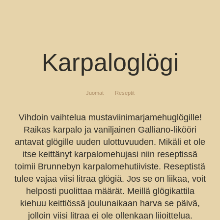
Karpaloglögi
Juomat
Reseptit
Vihdoin vaihtelua mustaviinimarjamehuglögille!
Raikas karpalo ja vaniljainen Galliano-likööri
antavat glögille uuden ulottuvuuden. Mikäli et ole
itse keittänyt karpalomehujasi niin reseptissä
toimii Brunnebyn karpalomehutiiviste. Reseptistä
tulee vajaa viisi litraa glögiä. Jos se on liikaa, voit
helposti puolittaa määrät. Meillä glögikattila
kiehuu keittiössä joulunaikaan harva se päivä,
jolloin viisi litraa ei ole ollenkaan liioittelua.