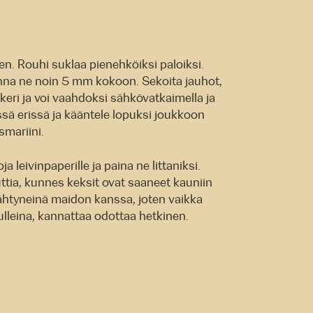
. Rouhi suklaa pienehköiksi paloiksi.
onna ne noin 5 mm kokoon. Sekoita jauhot,
keri ja voi vaahdoksi sähkövatkaimella ja
ssä erissä ja kääntele lopuksi joukkoon
smariini.
a leivinpaperille ja paina ne littaniksi.
tia, kunnes keksit ovat saaneet kauniin
äähtyneinä maidon kanssa, joten vaikka
tulleina, kannattaa odottaa hetkinen.