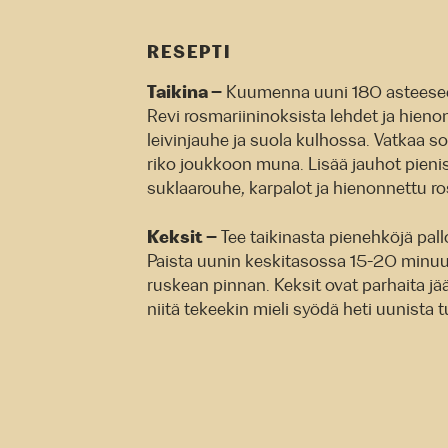
RESEPTI
Taikina –
Kuumenna uuni 180 asteeseen
Revi rosmariininoksista lehdet ja hien
leivinjauhe ja suola kulhossa. Vatkaa so
riko joukkoon muna. Lisää jauhot pieni
suklaarouhe, karpalot ja hienonnettu ro
Keksit –
Tee taikinasta pienehköjä palloj
Paista uunin keskitasossa 15-20 minuut
ruskean pinnan. Keksit ovat parhaita j
niitä tekeekin mieli syödä heti uunista 