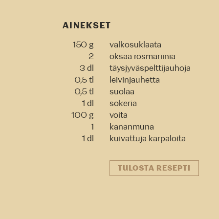
AINEKSET
150 g
valkosuklaata
2
oksaa rosmariinia
3 dl
täysjyväspelttijauhoja
0,5 tl
leivinjauhetta
0,5 tl
suolaa
1 dl
sokeria
100 g
voita
1
kananmuna
1 dl
kuivattuja karpaloita
TULOSTA RESEPTI