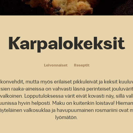
Karpalokeksit
Leivonnaiset
Reseptit
konvehdit, mutta myös erilaiset pikkuleivät ja keksit kuulu
ien raaka-aineissa on vahvasti läsnä perinteiset jouluväri
 valkoinen. Lopputuloksessa värit eivät kovasti näy, sillä v
uunissa hyvin helposti. Maku on kuitenkin loistava! Hiem
täyteläinen valkosuklaa ja havupuumainen rosmariini ovat
lyömätön.