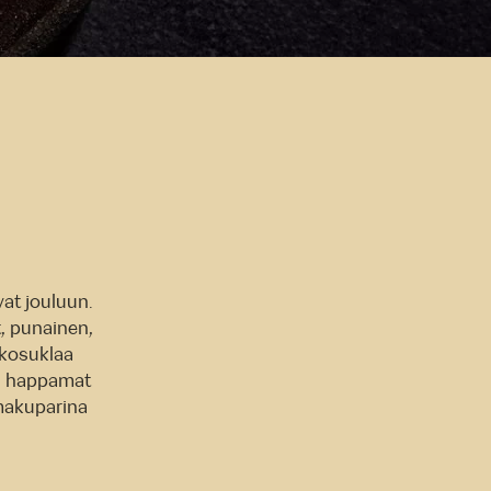
vat jouluun.
t, punainen,
alkosuklaa
an happamat
 makuparina