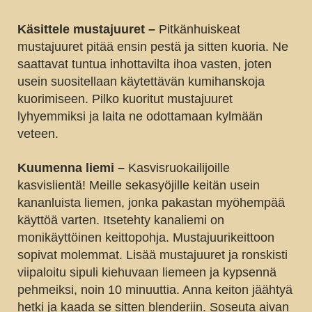
Käsittele mustajuuret –
Pitkänhuiskeat
mustajuuret pitää ensin pestä ja sitten kuoria. Ne
saattavat tuntua inhottavilta ihoa vasten, joten
usein suositellaan käytettävän kumihanskoja
kuorimiseen. Pilko kuoritut mustajuuret
lyhyemmiksi ja laita ne odottamaan kylmään
veteen.
Kuumenna liemi –
Kasvisruokailijoille
kasvislientä! Meille sekasyöjille keitän usein
kananluista liemen, jonka pakastan myöhempää
käyttöä varten. Itsetehty kanaliemi on
monikäyttöinen keittopohja. Mustajuurikeittoon
sopivat molemmat. Lisää mustajuuret ja ronskisti
viipaloitu sipuli kiehuvaan liemeen ja kypsennä
pehmeiksi, noin 10 minuuttia. Anna keiton jäähtyä
hetki ja kaada se sitten blenderiin. Soseuta aivan