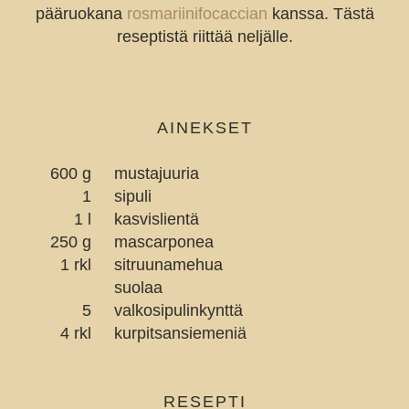
pääruokana
rosmariinifocaccian
kanssa. Tästä
reseptistä riittää neljälle.
AINEKSET
600 g
mustajuuria
1
sipuli
1 l
kasvislientä
250 g
mascarponea
1 rkl
sitruunamehua
suolaa
5
valkosipulinkynttä
4 rkl
kurpitsansiemeniä
RESEPTI