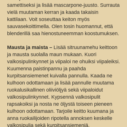
samettiseksi ja lisää mascarpone-juusto. Surrauta
vielä muutaman kerran ja kaada takaisin
kattilaan. Voit soseuttaa keiton myös
sauvasekoittimella. Olen tosin huomannut, että
blenderillä saa hienostuneemman koostumuksen.
Mausta ja maista –
Lisää sitruunamehu keittoon
ja mausta suolalla maun mukaan. Kuori
valkosipulinkynnet ja viipaloi ne ohuiksi viipaleiksi.
Kuumenna paistinpannu ja paahda
kurpitsansiemenet kuivalla pannulla. Kaada ne
kulhoon odottamaan ja lisää pannulle muutama
ruokalusikallinen oliiviöljyä sekä viipaloidut
valkosipulinkynnet. Kypsennä valkosipulit
rapsakoiksi ja nosta ne öljystä toiseen pieneen
kulhoon odottamaan. Tarjoile keitto kuumana ja
anna ruokailijoiden ripotella annoksen keskelle
valkosipulia sekä kurpitsansiemeniä.