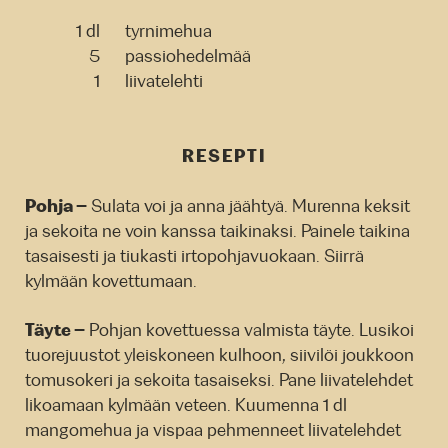
1 dl
tyrnimehua
5
passiohedelmää
1
liivatelehti
RESEPTI
Pohja –
Sulata voi ja anna jäähtyä. Murenna keksit
ja sekoita ne voin kanssa taikinaksi. Painele taikina
tasaisesti ja tiukasti irtopohjavuokaan. Siirrä
kylmään kovettumaan.
Täyte –
Pohjan kovettuessa valmista täyte. Lusikoi
tuorejuustot yleiskoneen kulhoon, siivilöi joukkoon
tomusokeri ja sekoita tasaiseksi. Pane liivatelehdet
likoamaan kylmään veteen. Kuumenna 1 dl
mangomehua ja vispaa pehmenneet liivatelehdet