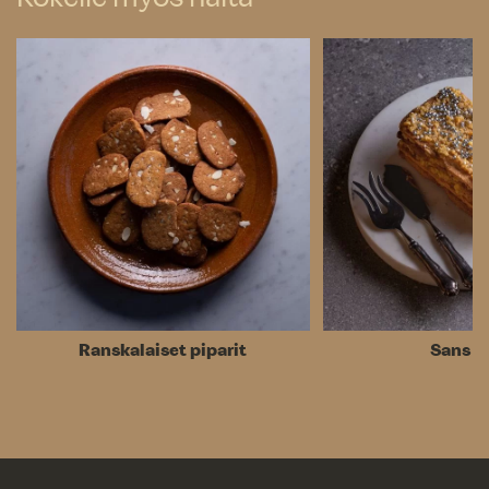
Ranskalaiset piparit
Sans ri