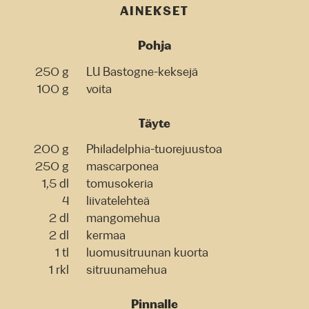
AINEKSET
Pohja
250 g
LU Bastogne-keksejä
100 g
voita
Täyte
200 g
Philadelphia-tuorejuustoa
250 g
mascarponea
1,5 dl
tomusokeria
4
liivatelehteä
2 dl
mangomehua
2 dl
kermaa
1 tl
luomusitruunan kuorta
1 rkl
sitruunamehua
Pinnalle