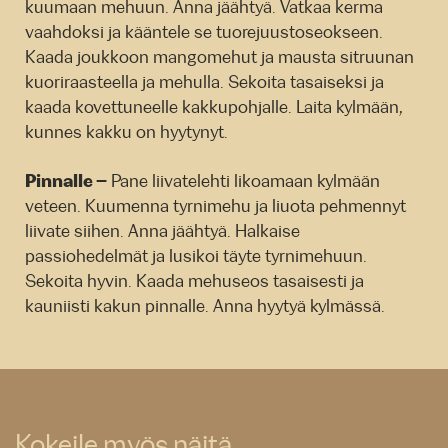
kuumaan mehuun. Anna jäähtyä. Vatkaa kerma
vaahdoksi ja kääntele se tuorejuustoseokseen.
Kaada joukkoon mangomehut ja mausta sitruunan
kuoriraasteella ja mehulla. Sekoita tasaiseksi ja
kaada kovettuneelle kakkupohjalle. Laita kylmään,
kunnes kakku on hyytynyt.
Pinnalle –
Pane liivatelehti likoamaan kylmään
veteen. Kuumenna tyrnimehu ja liuota pehmennyt
liivate siihen. Anna jäähtyä. Halkaise
passiohedelmät ja lusikoi täyte tyrnimehuun.
Sekoita hyvin. Kaada mehuseos tasaisesti ja
kauniisti kakun pinnalle. Anna hyytyä kylmässä.
Kokeile myös näitä