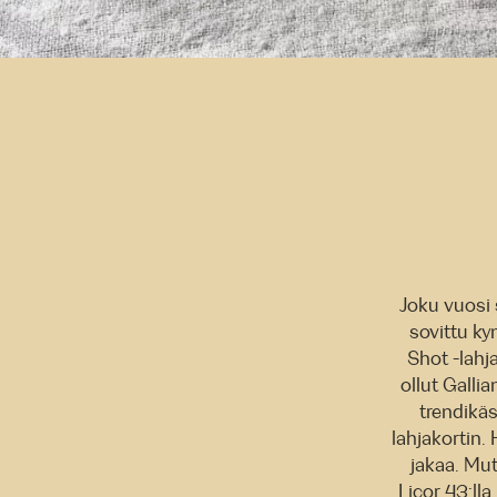
Joku vuosi s
sovittu ky
Shot -lahj
ollut Galli
trendikäs
lahjakortin.
jakaa. Mut
Licor 43:lla