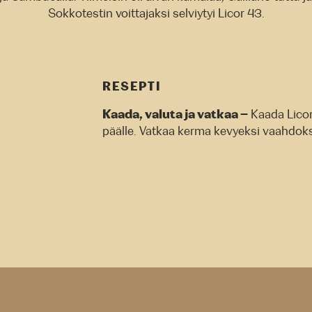
Sokkotestin voittajaksi selviytyi Licor 43.
RESEPTI
Kaada, valuta ja vatkaa –
Kaada Licor 
päälle. Vatkaa kerma kevyeksi vaahdoksi