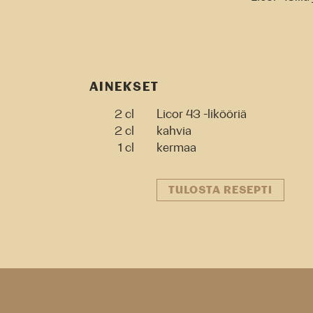
AINEKSET
2 cl
Licor 43 -likööriä
2 cl
kahvia
1 cl
kermaa
TULOSTA RESEPTI