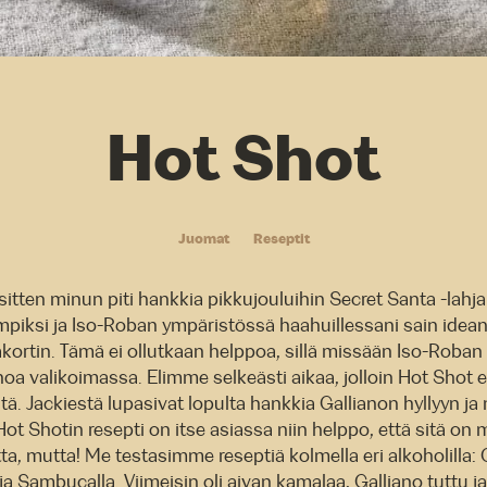
Hot Shot
Juomat
Reseptit
itten minun piti hankkia pikkujouluihin Secret Santa -lahja.
mpiksi ja Iso-Roban ympäristössä haahuillessani sain idea
akortin. Tämä ei ollutkaan helppoa, sillä missään Iso-Roban 
anoa valikoimassa. Elimme selkeästi aikaa, jolloin Hot Shot ei
tä. Jackiestä lupasivat lopulta hankkia Gallianon hyllyyn ja
 Hot Shotin resepti on itse asiassa niin helppo, että sitä on 
ta, mutta! Me testasimme reseptiä kolmella eri alkoholilla: G
 ja Sambucalla. Viimeisin oli aivan kamalaa, Galliano tuttu ja