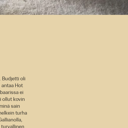
 Budjetti oli
n antaa Hot
baarissa ei
 ollut kovin
 minä sain
melkein turha
allianolla,
 turvallinen.