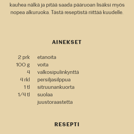
kauhea nälkä ja pitää saada pääruoan lisäksi myös
nopea alkuruoka. Tästä reseptistä riittää kuudelle.
AINEKSET
2 prk
etanoita
100 g
voita
4
valkosipulinkynttä
4 rkl
persiljasilppua
1 tl
sitruunankuorta
1/4 tl
suolaa
juustoraastetta
RESEPTI