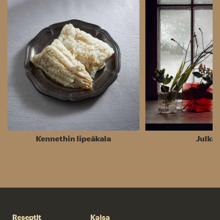
Kennethin lipeäkala
Julkal
Reseptit
Kaisa