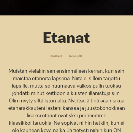
Etanat
Illalliset
Reseptit
Muistan vieläkin sen ensimmäisen kerran, kun sain
maistaa etanoita lapsena. Niitä ei silloin tarjottu
lapsille, mutta se huumaava valkosipulin tuoksu
johdatti minut keittiöön aikuisten illanistujaisiin.
Olin myyty siltä istumalta. Nyt itse äitinä saan jakaa
etanarakkauteni lasteni kanssa ja juustokohokkaan
lisäksi etanat ovat yksi perheemme
klassikkoiltaruokia. Ne sopivat niihin hetkiin, kun ei
ole kauhean kova nälkä. Ja tietysti niihin kun ON